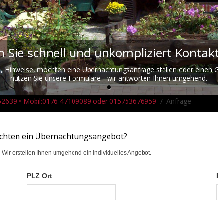
 Sie schnell und unkompliziert Kontakt
n, Hinweise, möchten eine Übernachtungsanfrage stellen oder einen G
nutzen Sie unsere Formulare - wir antworten Ihnen umgehend.
2/52639 • Mobil:0176 47109089 oder 015753676959
Anfrage
öchten ein Übernachtungsangebot?
s. Wir erstellen Ihnen umgehend ein individuelles Angebot.
PLZ Ort