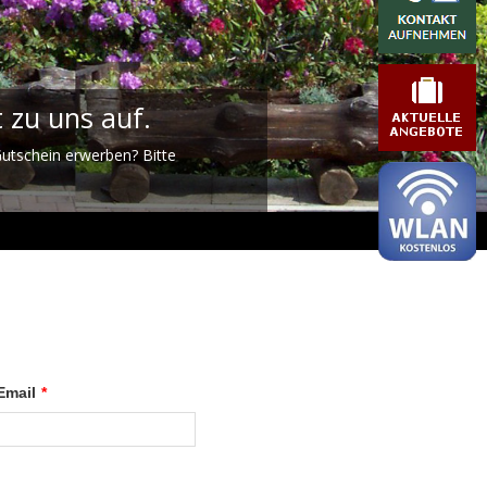
 zu uns auf.
utschein erwerben? Bitte
Email
*