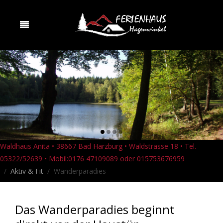
Waldhaus Anita • 38667 Bad Harzburg • Waldstrasse 18 • Tel.
05322/52639 • Mobil:0176 47109089 oder 015753676959
Aktiv & Fit
Wanderparadies
Das Wanderparadies beginnt