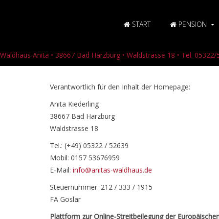
START
PENSION
Waldhaus Anita • 38667 Bad Harzburg • Waldstrasse 18 • Tel. 0532
Verantwortlich für den Inhalt der Homepage:
Anita Kiederling
38667 Bad Harzburg
Waldstrasse 18
Tel.: (+49) 05322 / 52639
Mobil: 0157 53676959
E-Mail:
info@anitas-waldhaus.de
Steuernummer: 212 / 333 / 1915
FA Goslar
Plattform zur Online-Streitbeilegung der Europäisch