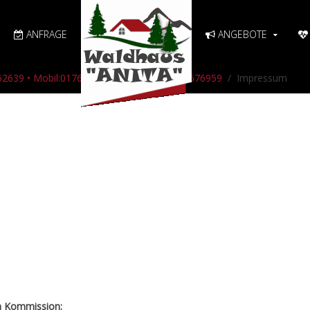
ANFRAGE
ANGEBOTE
2/52639 • Mobil:0176 47109089 oder 015753676959
Impressum
en Kommission: